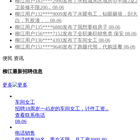
柳江用户183****2990发布了求租城东区域房型不限2室2
卫装修不限200... 08-06
柳江用户132****9009发布了水暖电工，钻眼砸墙，刮大
白，乳胶漆，... 08-06
柳江用户135****6880发布了我想要租房子 08-06
柳江用户156****7152发布了全职兼职销售类 保安 08-06
柳江用户136****4393发布了车间女工 08-06
柳江用户151****9640发布了跑腿代驾，代购送餐 08-06
便民
资讯
柳江最新招聘信息
更多
车间女工
招聘18周岁一45岁的车间女工，计件工资...
查看联系电话
08-06
电话销售
电话销售50名，男女不限，月工资4000-80...